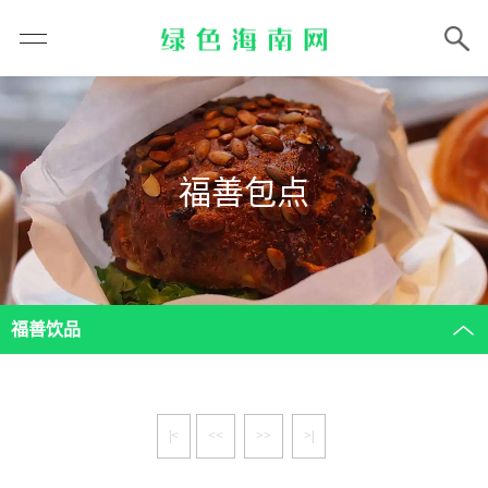
福善包点
福善饮品
|<
<<
>>
>|